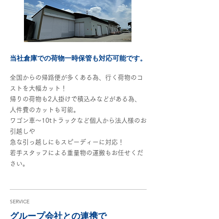
当社倉庫での荷物一時保管も対応可能です。
全国からの帰路便が多くある為、行く荷物のコ
ストを大幅カット！
帰りの荷物も2人掛けで積込みなどがある為、
人件費のカットも可能。
ワゴン車～10tトラックなど個人から法人様のお
引越しや
急な引っ越しにもスピーディーに対応！
若手スタッフによる重量物の運搬もお任せくだ
さい。
SERVICE
グループ会社との連携で