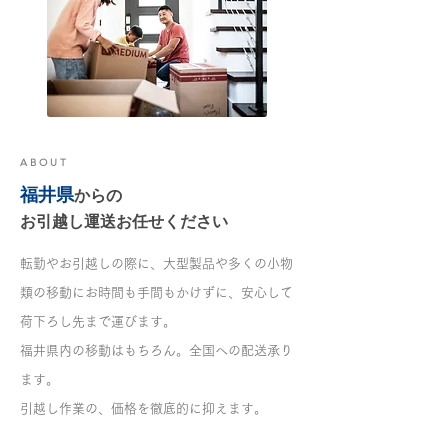
ABOUT
福井県
からの
お
引越し運送お任せください
転勤やお引越しの際に、大型製品や多くの小物
類の移動にお時間も手間もかけずに、安心して
荷下ろし先まで運びます。
福井県内の移動はもちろん。全国への配送承り
ます。
引越し作業の、価格を徹底的に抑えます。