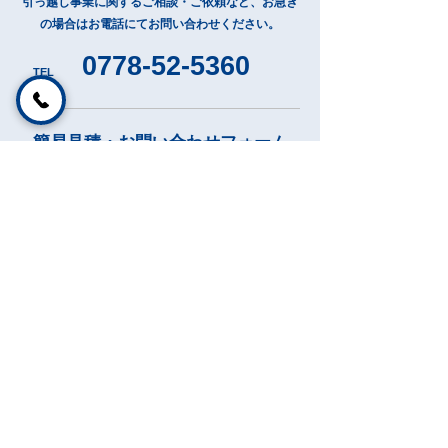
引っ越し事業に関するご相談・ご依頼など、お急ぎ
の場合はお電話にてお問い合わせください。
0778-52-5360
TEL
簡易見積・お問い合わせフォーム
R
＿
*
e
法人
q
u
個人
i
個人 (家族)
r
催し物の移動
e
d
R
荷作りの有無
*
e
有
q
u
無
i
r
r
指定日の希望
*
e
e
d
q
u
i